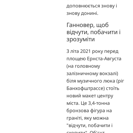
доповнюється знову і
знову донині.
Ганновер, щоб
відчути, побачити і
зрозуміти
З літа 2021 року перед
площею Ернста-Августа
(на головному
залізничному вокзалі)
біля музичного люка (ріг
Банхофштрассе) стоїть
новий макет центру
міста. Це 3,4-тонна
бронзова фігура на
граніті, яку можна
"відчути, побачити і
схопити". Об'єкт