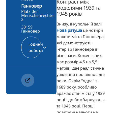
Контраст між
Ганновер
моделями 1939 та
Platz der
1945 років
Menschenrechte,
2
Внизу, в купольній залі
30159
Нова ратуша
це чотири
Ганновер
макети міста Ганновера,
які демонструють
Години
інтер'єр Ганновера в
роботи
різні часи. Кожен з них
має розмір 4,5 на 5,5
метрів і дає реалістичне
уявлення про відповідні
роки. Окрім "ядра" з
1689 року, особливо
вражає стан міста у 1939
році - до бомбардувань -
та 1945 році. Перші
повітряні нальоти на