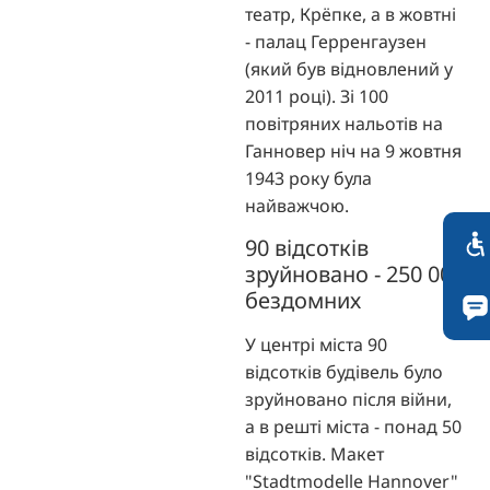
театр, Крёпке, а в жовтні
- палац Герренгаузен
(який був відновлений у
2011 році). Зі 100
повітряних нальотів на
Ганновер ніч на 9 жовтня
1943 року була
найважчою.
90 відсотків
зруйновано - 250 000
бездомних
У центрі міста 90
відсотків будівель було
зруйновано після війни,
а в решті міста - понад 50
відсотків. Макет
"Stadtmodelle Hannover"