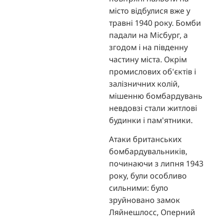
місто відбулися вже у
травні 1940 року. Бомби
падали на Місбург, а
згодом і на південну
частину міста. Окрім
промислових об'єктів і
залізничних колій,
мішенню бомбардувань
невдовзі стали житлові
будинки і пам'ятники.
Атаки британських
бомбардувальників,
починаючи з липня 1943
року, були особливо
сильними: було
зруйновано замок
Ляйнешлосс, Оперний