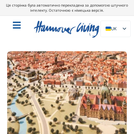
Ця сторінка була автоматично перекладена за допомогою штучного
інтелекту. Остаточною є німецька версія.
UK
DE
EN
NL
PL
ES
IT
DA
SV
FR
PT