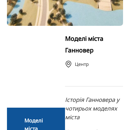
TR
RU
FI
ZH
Моделі міста
KO
Ганновер
JA
BG
Центр
Історія Ганновера у
чотирьох моделях
міста
Моделі
міста