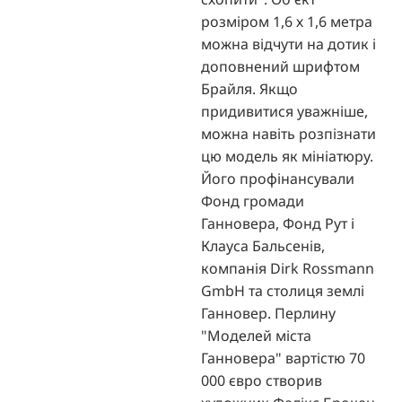
розміром 1,6 х 1,6 метра
можна відчути на дотик і
доповнений шрифтом
Брайля. Якщо
придивитися уважніше,
можна навіть розпізнати
цю модель як мініатюру.
Його профінансували
Фонд громади
Ганновера, Фонд Рут і
Клауса Бальсенів,
компанія Dirk Rossmann
GmbH та столиця землі
Ганновер. Перлину
"Моделей міста
Ганновера" вартістю 70
000 євро створив