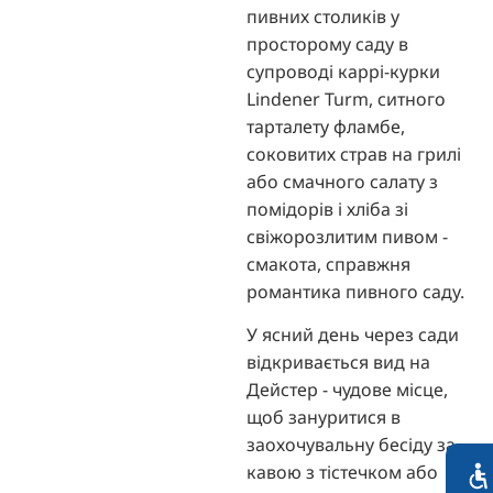
пивних столиків у
просторому саду в
супроводі каррі-курки
Lindener Turm, ситного
тарталету фламбе,
соковитих страв на грилі
або смачного салату з
помідорів і хліба зі
свіжорозлитим пивом -
смакота, справжня
романтика пивного саду.
У ясний день через сади
відкривається вид на
Дейстер - чудове місце,
щоб зануритися в
заохочувальну бесіду за
кавою з тістечком або