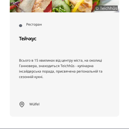
© Teichhûs
Ресторан
Тейчхус
Всього в 15 хвилинах від центру міста, на околиці
Ганновера, знаходиться Teichhûs - кулінарна
інсайдерська порада, присвячена регіональній та
сезонній кухні.
Wülfel