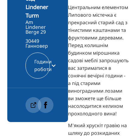
Lindener
Центральним елементом
Липового містечка є
Turm
Am
прекрасний старий сад з
Lindener
тінистими каштанами та
Berge 29
фруктовими деревами.
30449
Перед колишнім
Ганновер
будинком мірошника
садові меблі запрошують
Години
вас затриматися в
роботи
сонячні вечірні години -
а під старими
виноградними лозами
ви зможете ще більше
насолодитися келихом
прохолодного вина!
М'який хрускіт гравію на
шляху до розкиданих