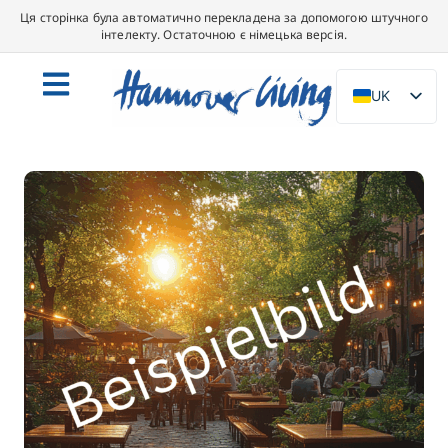
Ця сторінка була автоматично перекладена за допомогою штучного
інтелекту. Остаточною є німецька версія.
UK
DE
EN
NL
PL
ES
IT
DA
SV
FR
PT