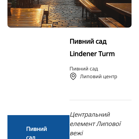
TR
RU
FI
ZH
Пивний сад
KO
Lindener Turm
JA
BG
Пивний сад
Липовий центр
Центральний
елемент Липової
Пивний
вежі
сад