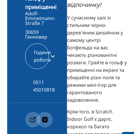
відпочинку!
приміщенні
Adolf-
У сучасному залі зі
Emmelmann-
Straße 7
стильним чорно-
30659
дерев'яним дизайном у
Ганновер
самому центрі
Ботфельда на вас
Години
чекають різноманітні
роботи
розваги. Грайте в гольф у
приміщенні на екрані та
обирайте різні поля та
0511
режими міні-ігор для
45010818
гарантованого
задоволення.
Крім того, в Scratch
Indoor Golf є дартс,
корнхол та багато
іншого для подальших