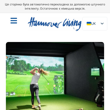
Ця сторінка була автоматично перекладена за допомогою штучного
інтелекту. Остаточною є німецька версія.
UK
DE
EN
NL
PL
ES
IT
DA
SV
FR
PT