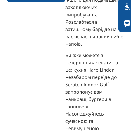
захоплюючих
випробувань.
Розслабтеся в
затишному барі, де на
вас чекає широкий вибір
напоїв.
Ви вже можете з
нетерпінням чекати на
це: кухня Harp Linden
незабаром переїде до
Scratch Indoor Golf і
запропонує вам
найкращі бургери в
Ганновері!
Насолоджуйтесь
сучасною та
невимушеною