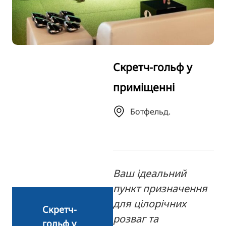
TR
RU
FI
ZH
Скретч-гольф у
KO
приміщенні
JA
BG
Ботфельд.
Ваш ідеальний
пункт призначення
для цілорічних
Скретч-
розваг та
гольф у