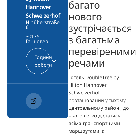
багато
Hannover
нового
Schweizerhof
Hinüberstraße
зустрічається
6
з багатьма
30175
Ганновер
перевіреними
Години
речами
роботи
Готель DoubleTree by
Hilton Hannover
Schweizerhof
розташований у тихому
центральному районі, до
нього легко дістатися
всіма транспортними
маршрутами, а