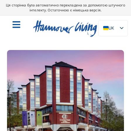
Ця сторінка була автоматично перекладена за допомогою штучного
інтелекту. Остаточною є німецька версія.
UK
DE
EN
NL
PL
ES
IT
DA
SV
FR
PT