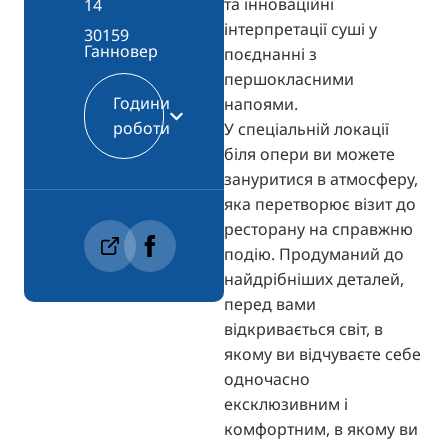
та інноваційні
14
інтерпретації суші у
30159
Ганновер
поєднанні з
першокласними
Години
напоями.
роботи
У спеціальній локації
біля опери ви можете
зануритися в атмосферу,
яка перетворює візит до
ресторану на справжню
подію. Продуманий до
найдрібніших деталей,
перед вами
відкривається світ, в
якому ви відчуваєте себе
одночасно
ексклюзивним і
комфортним, в якому ви