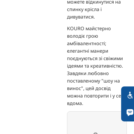
можете відкинутися на
спинку крісла і
дивуватися.
KOURO майстерно
володіє грою
амбівалентності;
елегантні манери
поєднуються зі свіжими
ідеями та креативністю.
Завдяки любовно
поставленому "шоу на
винос", цей досвід
можна повторити і у себе
вдома.