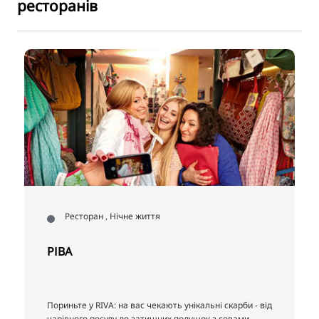
ресторанів
Ресторан , Нічне життя
РІВА
Пориньте у RIVA: на вас чекають унікальні скарби - від
чарівного посуду до затишних подушок з совами.