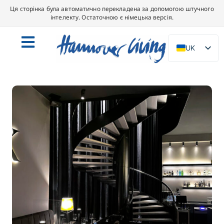
Ця сторінка була автоматично перекладена за допомогою штучного
інтелекту. Остаточною є німецька версія.
UK
DE
EN
NL
PL
ES
IT
DA
SV
FR
PT