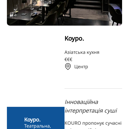
TR
RU
FI
ZH
Коуро.
KO
JA
Азіатська кухня
€€€
BG
Центр
Інноваційна
інтерпретація суші
Коуро.
KOURO пропонує сучасні
Театральна,