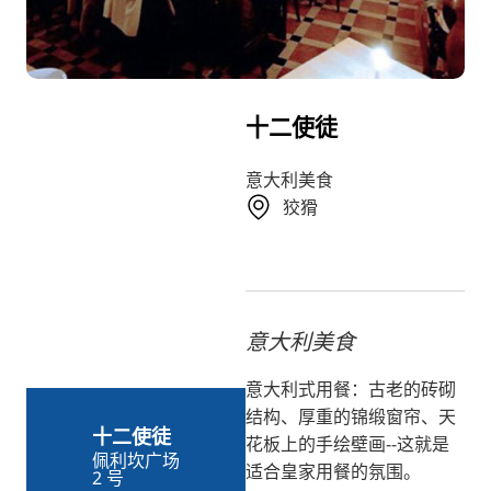
RU
FI
KO
十二使徒
JA
UK
意大利美食
狡猾
BG
意大利美食
意大利式用餐：古老的砖砌
结构、厚重的锦缎窗帘、天
十二使徒
花板上的手绘壁画--这就是
佩利坎广场
适合皇家用餐的氛围。
2 号