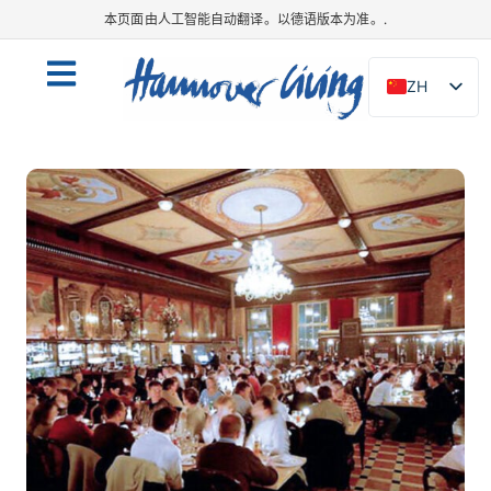
本页面由人工智能自动翻译。以德语版本为准。.
ZH
DE
EN
NL
PL
ES
IT
DA
SV
FR
PT
TR