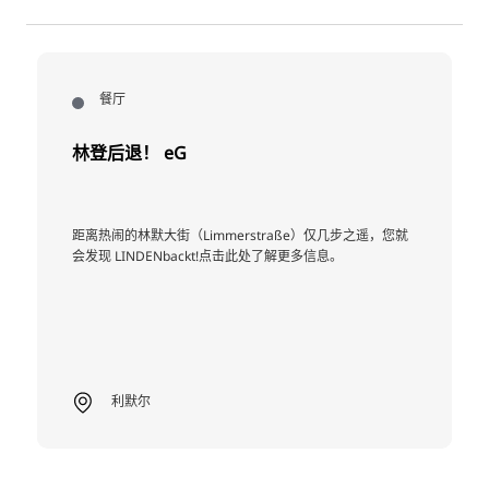
餐厅
林登后退！ eG
距离热闹的林默大街（Limmerstraße）仅几步之遥，您就
会发现 LINDENbackt!点击此处了解更多信息。
利默尔