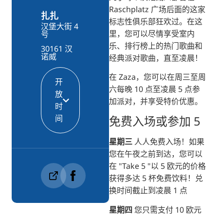
Raschplatz 广场后面的这家
RU
扎扎
标志性俱乐部狂欢过。在这
汉堡大街 4
FI
里，您可以尽情享受室内
号
乐、排行榜上的热门歌曲和
KO
30161 汉
诺威
经典派对歌曲，直至凌晨！
JA
在 Zaza，您可以在周三至周
UK
开
六每晚 10 点至凌晨 5 点参
放
BG
加派对，并享受特价优惠。
时
间
免费入场或参加 5
星期三
人人免费入场！如果
您在午夜之前到达，您可以
在 "Take 5 "以 5 欧元的价格
获得多达 5 杯免费饮料！兑
换时间截止到凌晨 1 点
星期四
您只需支付 10 欧元