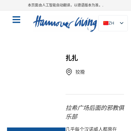
本页面由人工智能自动翻译。以德语版本为准。.
ZH
DE
EN
NL
扎扎
PL
狡猾
ES
IT
DA
SV
拉希广场后面的邪教俱
FR
乐部
PT
几乎每个汉诺威人都曾在
TR