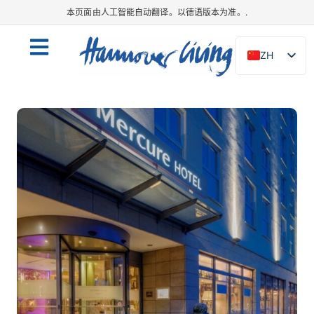
本页面由人工智能自动翻译。以德语版本为准。.
ZH
DE
EN
NL
PL
ES
IT
DA
SV
FR
PT
TR