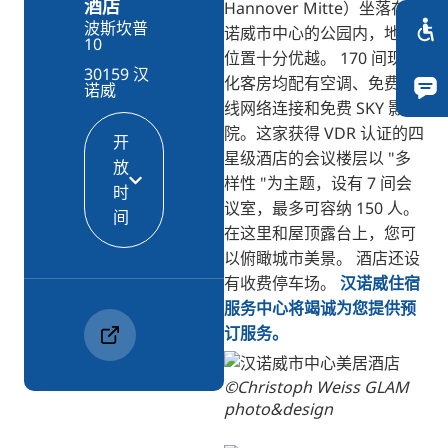
酒店
Hannover Mitte）坐落在汉
波斯坎普
诺威市中心的公园内，地理
10
位置十分优越。 170 间现代
30159 汉
化客房均配有空调、免费无
诺威
线网络连接和免费 SKY 影
院。这家获得 VDR 认证的四
开
星级酒店的会议楼层以 "多
放
样性 "为主题，设有 7 间会
时
议室，最多可容纳 150 人。
间
在这里和屋顶露台上，您可
以俯瞰城市美景。 酒店还设
有收费停车场。
汉诺威住宿
服务中心将竭诚为您提供预
订服务。
©Christoph Weiss GLAM
photo&design