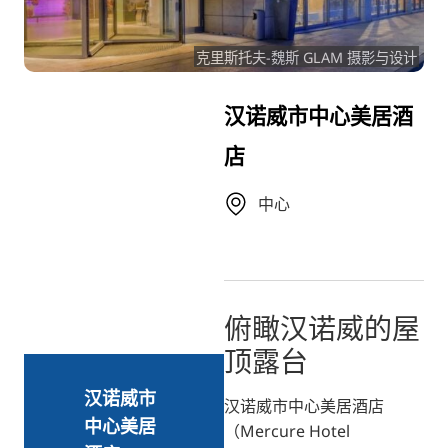
RU
克里斯托夫-魏斯 GLAM 摄影与设计
FI
KO
汉诺威市中心美居酒
JA
店
UK
BG
中心
俯瞰汉诺威的屋
顶露台
汉诺威市
汉诺威市中心美居酒店
中心美居
（Mercure Hotel