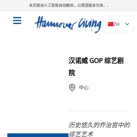
本页面由人工智能自动翻译。以德语版本为准。.
ZH
DE
EN
NL
汉诺威 GOP 综艺剧
PL
院
ES
IT
中心
DA
SV
FR
历史悠久的乔治宫中的
PT
综艺艺术
TR