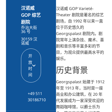
RU
汉诺威
汉诺威 GOP Varieté-
Theater 剧院是著名的综艺
GOP 综艺
FI
剧场，自 1992 年以来一直
剧院
KO
位于历史悠久的
乔治大街
36 号
JA
Georgspalast 剧院内。剧
30159 汉
院常年上演杂技、魔术、喜
UK
诺威
剧和音乐等丰富多彩的节
BG
目，为观众提供最高水平的
开
娱乐。
放
历史背景
时
间
Georgspalast 始建于 1912
年至 1913 年，当时是一座
+49 511
商业和办公建筑，在 20 年
30186710
代发展成为一家深受欢迎的
舞蹈咖啡馆，以爵士乐为