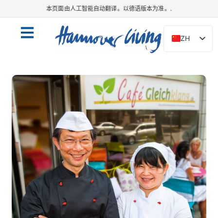
本页面由人工智能自动翻译。以德语版本为准。.
ZH
DE
EN
NL
PL
ES
IT
DA
SV
FR
PT
TR