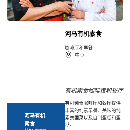
RU
FI
KO
河马有机素食
JA
UK
咖啡厅和早餐
中心
BG
有机素食咖啡馆和餐厅
有机纯素咖啡厅和餐厅提供
丰富的纯素早餐、美味的纯
河马有机
素泰国菜以及自制蛋糕和蛋
素食
挞。
Marienstr.