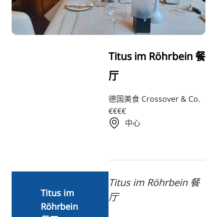
RU
FI
KO
Titus im Röhrbein 餐
JA
厅
UK
BG
德国美食 Crossover & Co.
€€€€
中心
Titus im Röhrbein 餐
Titus im
厅
Röhrbein