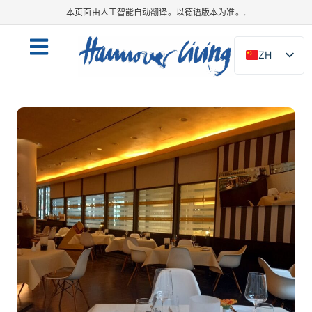
本页面由人工智能自动翻译。以德语版本为准。.
ZH
DE
EN
NL
PL
ES
IT
DA
SV
FR
PT
TR