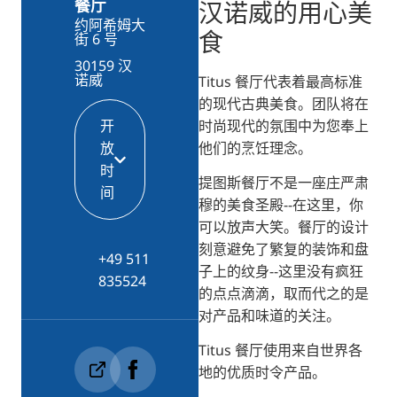
餐厅
汉诺威的用心美
约阿希姆大
食
街 6 号
30159 汉
诺威
Titus 餐厅代表着最高标准
的现代古典美食。团队将在
时尚现代的氛围中为您奉上
开
他们的烹饪理念。
放
时
提图斯餐厅不是一座庄严肃
间
穆的美食圣殿--在这里，你
可以放声大笑。餐厅的设计
刻意避免了繁复的装饰和盘
+49 511
子上的纹身--这里没有疯狂
835524
的点点滴滴，取而代之的是
对产品和味道的关注。
Titus 餐厅使用来自世界各
地的优质时令产品。