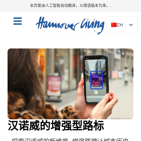
本页面由人工智能自动翻译。以德语版本为准。.
ZH
DE
EN
NL
PL
ES
IT
DA
SV
FR
汉诺威的增强型路标
PT
TR