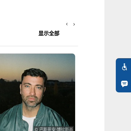
显示全部
Ruby Tuesda
© 巴斯蒂安·博钦斯基