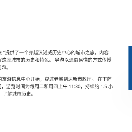
TR
RU
FI
KO
JA
UK
童之旅 "提供了一个穿越汉诺威历史中心的城市之旅，内容
解这座城市的历史和特色。
导游以通俗易懂的方式传授
BG
问题。
tz 8 号的旅游信息中心开始，穿过老城到达新市政厅。
在下萨
览时间为每周二和周四上午 11:30，持续约 1.5 小
，了解城市历史。