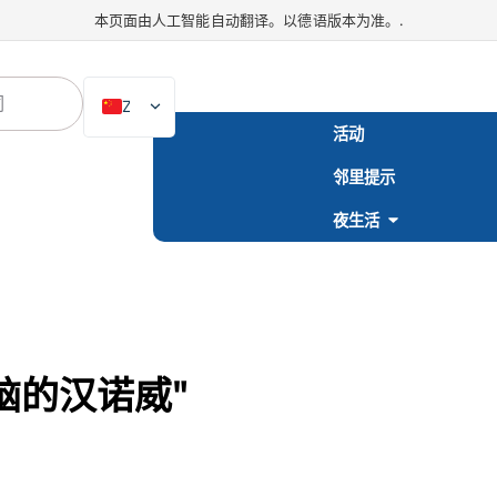
本页面由人工智能自动翻译。以德语版本为准。.
ZH
活动
DE
邻里提示
EN
NL
夜生活
PL
ES
IT
DA
脑的汉诺威"
SV
FR
PT