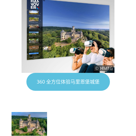
© HMTG
360 全方位体验马里恩堡城堡