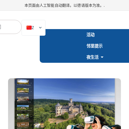
本页面由人工智能自动翻译。以德语版本为准。.
ZH
活动
DE
邻里提示
EN
NL
夜生活
PL
ES
IT
DA
SV
FR
PT