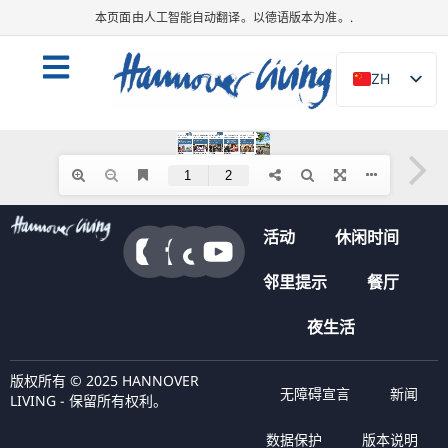
本页面由人工智能自动翻译。以德语版本为准。.
ZH
DE
EN
NL
PL
活动
休闲时间
ES
IT
邻里提示
餐厅
DA
夜生活
SV
FR
版权所有 © 2025 HANNOVER
无障碍宣言
新闻
LIVING - 保留所有权利。
PT
数据保护
版本说明
TR