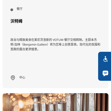
餐厅
沃特姆
政治与精致美食在莱尼茨洛斯的 VOTUM 餐厅交相辉映。主厨本杰
明-加林（Benjamin Gallein）将为您奉上创意菜单。现代化的氛围和
宽敞的露台更添惬意。
中心