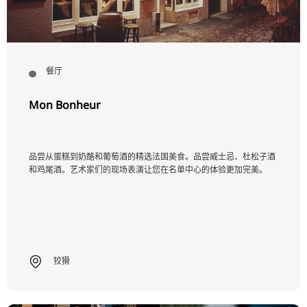
RU
FI
KO
餐厅
JA
Mon Bonheur
UK
BG
品尝从蛋糕到奶酪和葡萄酒的精选法国美食。品尝威士忌、杜松子酒
和鸡尾酒。艺术家们的现场表演让您在名单中心的体验更加完美。
狡猾