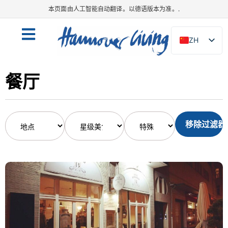
本页面由人工智能自动翻译。以德语版本为准。.
ZH
DE
EN
餐厅
NL
PL
移除过滤器
ES
IT
DA
SV
FR
PT
TR