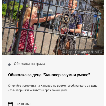
© Ларс Герхардс /HMTG
Обиколки на града
Обиколка за деца: "Хановер за умни умове"
Открийте историята на Хановер по време на обиколката за деца
- във вторник и четвъртък през ваканциите.
22.10.2026