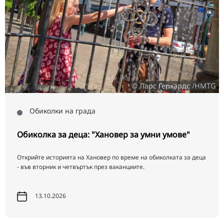
© Ларс Герхардс /HMTG
Обиколки на града
Обиколка за деца: "Хановер за умни умове"
Открийте историята на Хановер по време на обиколката за деца
- във вторник и четвъртък през ваканциите.
13.10.2026