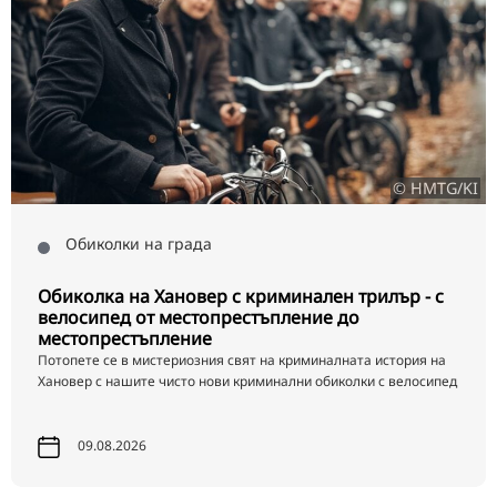
TR
RU
FI
ZH
KO
© HMTG/KI
JA
UK
Обиколки на града
Обиколка на Хановер с криминален трилър - с
велосипед от местопрестъпление до
местопрестъпление
Потопете се в мистериозния свят на криминалната история на
Хановер с нашите чисто нови криминални обиколки с велосипед
09.08.2026