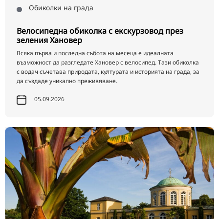
Обиколки на града
Велосипедна обиколка с екскурзовод през
зеления Хановер
Всяка първа и последна събота на месеца е идеалната
възможност да разгледате Хановер с велосипед. Тази обиколка
с водач съчетава природата, културата и историята на града, за
да създаде уникално преживяване.
05.09.2026