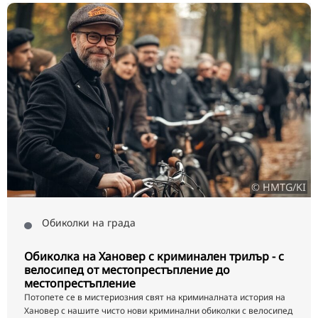
© HMTG/KI
Обиколки на града
Обиколка на Хановер с криминален трилър - с
велосипед от местопрестъпление до
местопрестъпление
Потопете се в мистериозния свят на криминалната история на
Хановер с нашите чисто нови криминални обиколки с велосипед