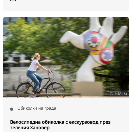
© HMTG
Обиколки на града
Велосипедна обиколка с екскурзовод през
зеления Хановер