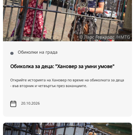
© Ларс Герхардс /HMTG
Обиколки на града
Обиколка за деца: "Хановер за умни умове"
Открийте историята на Хановер по време на обиколката за деца
- във вторник и четвъртък през ваканциите.
20.10.2026