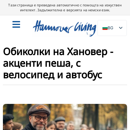
Тази страница е преведена автоматично с помощта на изкуствен
интелект. Задължителна е версията на немски език.
BG
DE
EN
Обиколки на Хановер -
NL
акценти пеша, с
PL
велосипед и автобус
ES
IT
DA
SV
FR
PT