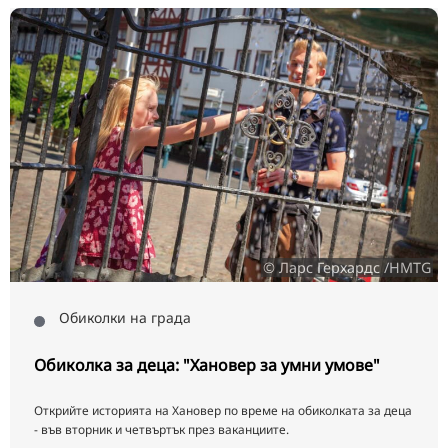
© Ларс Герхардс /HMTG
Обиколки на града
Обиколка за деца: "Хановер за умни умове"
Открийте историята на Хановер по време на обиколката за деца
- във вторник и четвъртък през ваканциите.