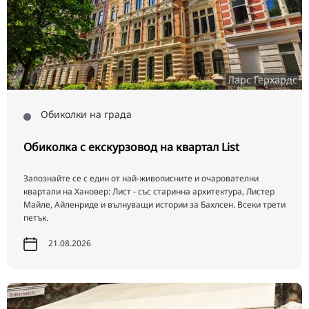
Ларс Герхардс
Обиколки на града
Обиколка с екскурзовод на квартал List
Запознайте се с един от най-живописните и очарователни
квартали на Хановер: Лист - със старинна архитектура, Листер
Майле, Айленриде и вълнуващи истории за Бахлсен. Всеки трети
петък.
21.08.2026