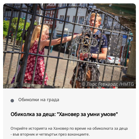
© Ларс Герхардс /HMTG
Обиколки на града
Обиколка за деца: "Хановер за умни умове"
Открийте историята на Хановер по време на обиколката за деца
- във вторник и четвъртък през ваканциите.