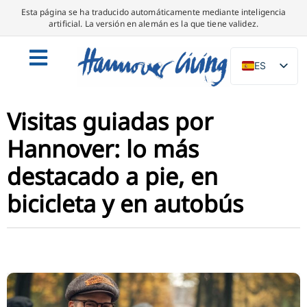
Esta página se ha traducido automáticamente mediante inteligencia
artificial. La versión en alemán es la que tiene validez.
ES
DE
EN
Visitas guiadas por
NL
Hannover: lo más
PL
destacado a pie, en
IT
bicicleta y en autobús
DA
SV
FR
PT
TR