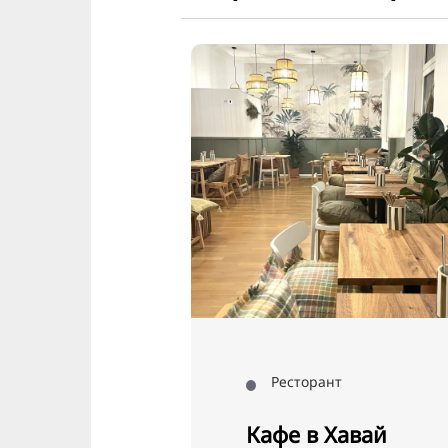
нт
Ресторант
нт и
Кафе в Хавай