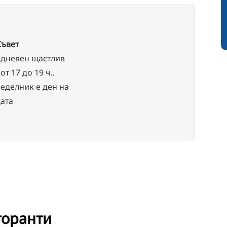
Съвет
дневен щастлив
от 17 до 19 ч.,
еделник е ден на
ата
торанти