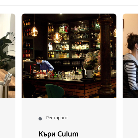
Ресторант
Къри Culum