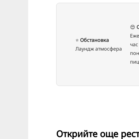
😍
Еже
⭐️
Обстановка
час 
Лаундж атмосфера
пон
пиц
Открийте още рес