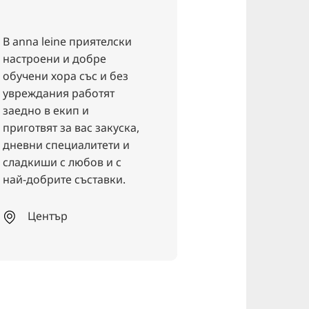
В anna leine приятелски
Независимо да
настроени и добре
дума за закуск
обучени хора със и без
следобедно ка
увреждания работят
приятели - Bo
заедно в екип и
Hannover е мя
приготвят за вас закуска,
където трябва
дневни специалитети и
бъдете! Стилн
сладкиши с любов и с
обстановка с 
най-добрите съставки.
атмосфера, ид
имате нужда о
промяна.
Център
Център