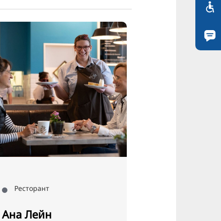
Ресторант
Ресторант
Ана Лейн
BoBo