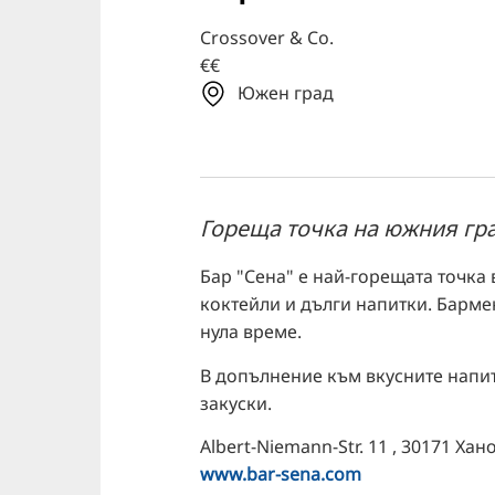
Crossover & Co.
€€
Южен град
Гореща точка на южния гра
Бар "Сена" е най-горещата точка 
коктейли и дълги напитки. Барме
нула време.
В допълнение към вкусните напит
закуски.
Albert-Niemann-Str. 11 , 30171 Хан
www.bar-sena.com