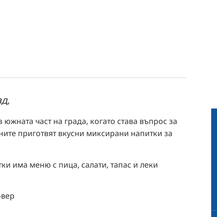
TR
RU
FI
ZH
KO
JA
д,
UK
в южната част на града, когато става въпрос за
ните приготвят вкусни миксирани напитки за
ки има меню с пица, салати, тапас и леки
овер