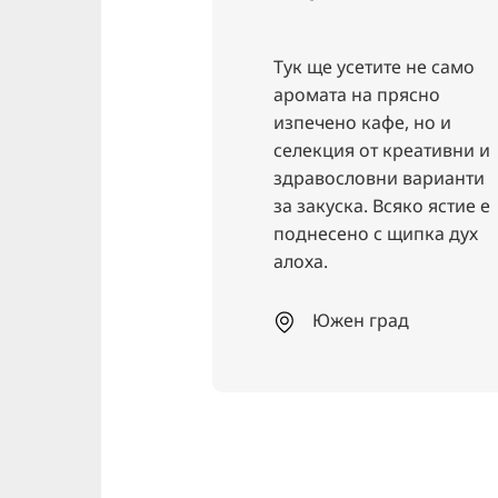
а BECKERS
Тук ще усетите не само
н в сърцето
аромата на прясно
ата източна
изпечено кафе, но и
ада и в
селекция от креативни и
твена близост
здравословни варианти
 Айленриде,
за закуска. Всяко ястие е
 BECKERS
поднесено с щипка дух
 модерна
алоха.
хня с френско
Трябва да я
Южен град
ст