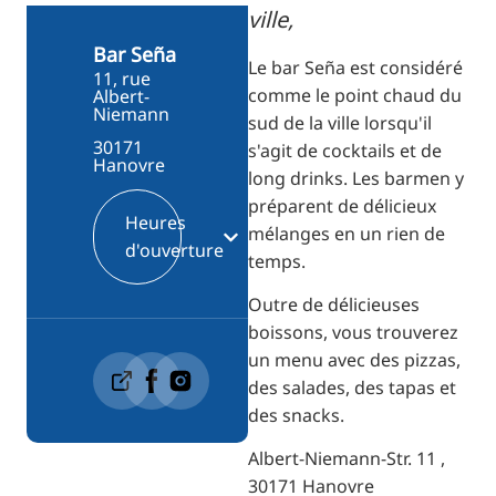
RU
ville,
FI
Bar Seña
Le bar Seña est considéré
11, rue
ZH
comme le point chaud du
Albert-
Niemann
sud de la ville lorsqu'il
KO
30171
s'agit de cocktails et de
JA
Hanovre
long drinks. Les barmen y
UK
préparent de délicieux
Heures
mélanges en un rien de
BG
d'ouverture
temps.
Outre de délicieuses
boissons, vous trouverez
un menu avec des pizzas,
des salades, des tapas et
des snacks.
Albert-Niemann-Str. 11 ,
30171 Hanovre