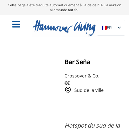
Cette page a été traduite automatiquement à l'aide de l'IA. La version
allemande fait foi.
FR
DE
EN
NL
Bar Seña
PL
Crossover & Co.
ES
€€
IT
Sud de la ville
DA
SV
PT
TR
Hotspot du sud de la