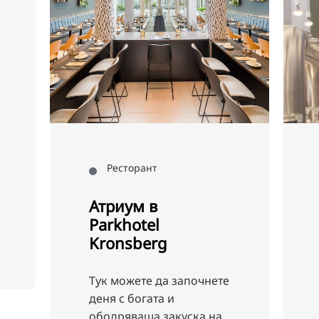
Ресторант
Ресто
Атриум в
Кафе 
Parkhotel
Kronsberg
Точно в 
сърцето 
Тук можете да започнете
това е м
деня с богата и
се срещ
ободряваща закуска на