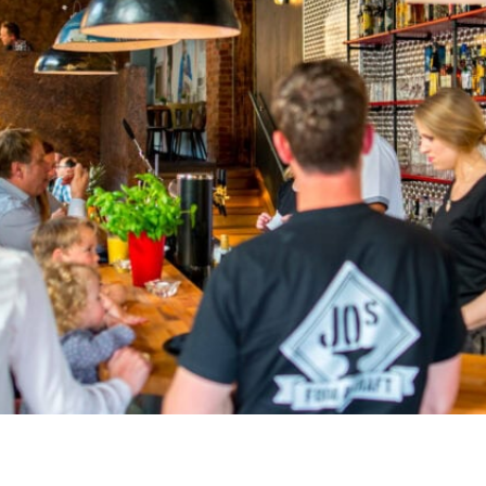
TR
RU
FI
ZH
KO
JA
UK