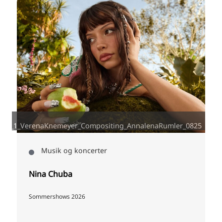
-
a_c_1_VerenaKnemeyer_Compositing_AnnalenaRumler_0825
Musik og koncerter
Nina Chuba
Sommershows 2026