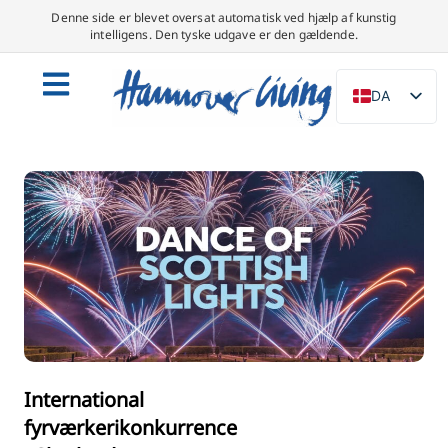
Denne side er blevet oversat automatisk ved hjælp af kunstig
intelligens. Den tyske udgave er den gældende.
DA
DE
EN
NL
PL
ES
IT
SV
FR
PT
International
fyrværkerikonkurrence
TR