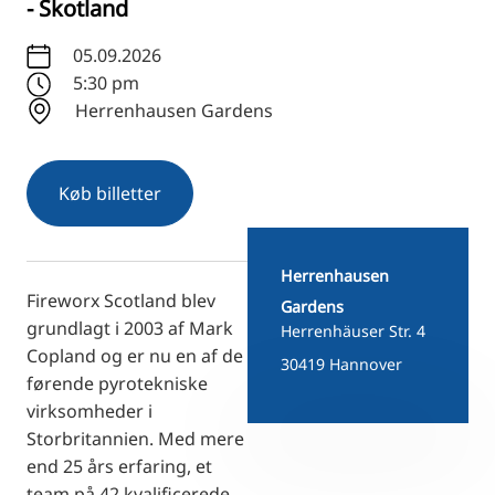
- Skotland
RU
FI
05.09.2026
5:30 pm
ZH
Herrenhausen Gardens
KO
JA
Køb billetter
UK
BG
Herrenhausen
Fireworx Scotland blev
Gardens
grundlagt i 2003 af Mark
Herrenhäuser Str. 4
Copland og er nu en af de
30419 Hannover
førende pyrotekniske
virksomheder i
Storbritannien. Med mere
end 25 års erfaring, et
team på 42 kvalificerede