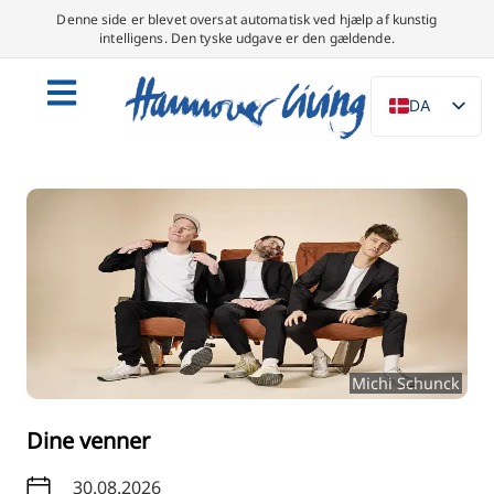
Denne side er blevet oversat automatisk ved hjælp af kunstig
intelligens. Den tyske udgave er den gældende.
DA
DE
EN
NL
PL
ES
IT
SV
Michi Schunck
FR
PT
Dine venner
TR
30.08.2026