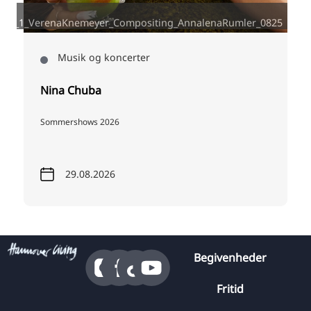
I
a_c_1_VerenaKnemeyer_Compositing_AnnalenaRumler_0825
Musik og koncerter
Nina Chuba
Sommershows 2026
29.08.2026
Begivenheder
Fritid