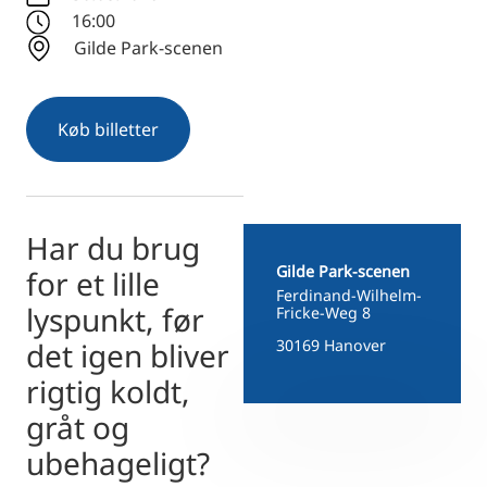
RU
16:00
Gilde Park-scenen
FI
ZH
KO
Køb billetter
JA
UK
BG
Har du brug
Gilde Park-scenen
for et lille
Ferdinand-Wilhelm-
lyspunkt, før
Fricke-Weg 8
det igen bliver
30169 Hanover
rigtig koldt,
gråt og
ubehageligt?