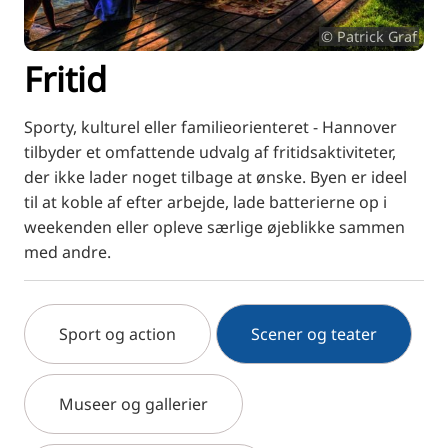
RU
© Patrick Graf
FI
Fritid
ZH
KO
Sporty, kulturel eller familieorienteret - Hannover
JA
tilbyder et omfattende udvalg af fritidsaktiviteter,
der ikke lader noget tilbage at ønske. Byen er ideel
UK
til at koble af efter arbejde, lade batterierne op i
BG
weekenden eller opleve særlige øjeblikke sammen
med andre.
Sport og action
Scener og teater
Museer og gallerier