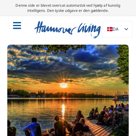
Denne side er blevet oversat automatisk ved hjælp af kunstig
intelligens. Den tyske udgave er den gældende.
DA
DE
EN
NL
PL
ES
IT
SV
FR
PT
TR