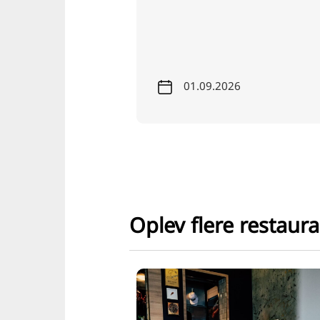
grønne.
26
19.09.2026
Oplev flere restaur
Restaurant