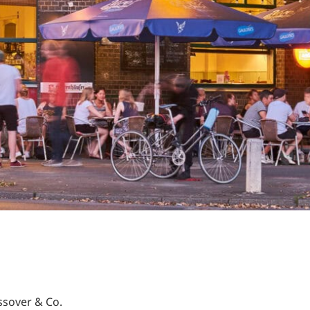
RU
FI
ZH
KO
JA
UK
BG
ssover & Co.