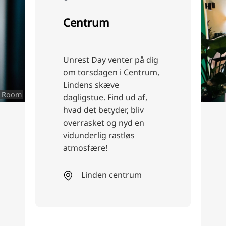
Restaurant
Preveg
Som vegansk café støtter
vorveg friskheden og
kvaliteten af lokale