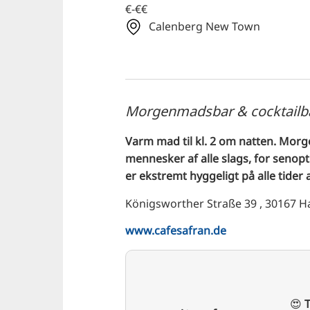
€-€€
Calenberg New Town
Morgenmadsbar & cocktailb
Varm mad til kl. 2 om natten. Morge
mennesker af alle slags, for senopt
er ekstremt hyggeligt på alle tider 
Königsworther Straße 39 , 30167 
www.cafesafran.de
😍
T