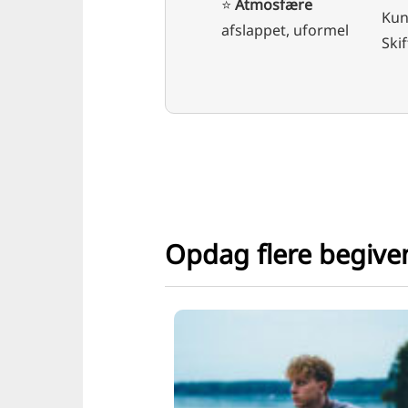
⭐️
Atmosfære
Kun
afslappet, uformel
Ski
Opdag flere begiv