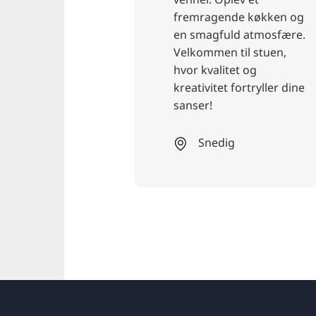
nde køkken og
uld atmosfære.
n til stuen,
itet og
t fortryller dine
ig