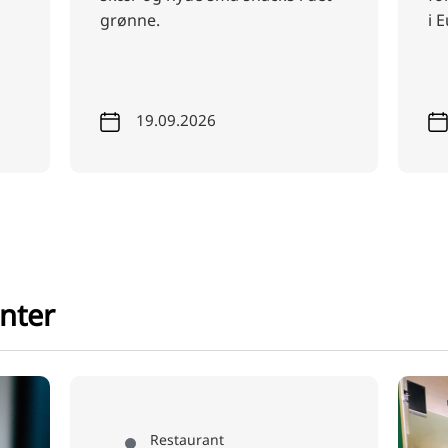
i Europa.
fu
he
08.08.2026
anter