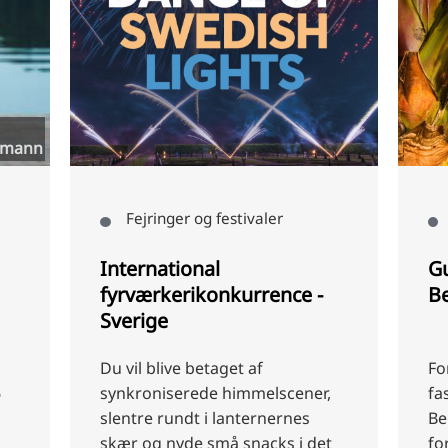
Martin Kirchner
Ture i byen
Guidet tur gennem
S
Berggarten
Fordyb dig i botanikkens
De
,
fascinerende verden i
St
Berggarten, en af de mest
"C
t
forskelligartede botaniske haver
Ae