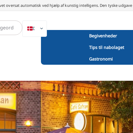
vet oversat automatisk ved hjælp af kunstig intelligens. Den tyske udgav
DA
Begivenheder
DE
Tips til nabolaget
EN
NL
Gastronomi
PL
ES
IT
SV
FR
PT
TR