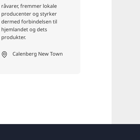
harmonisk kombinerer
asiatiske og franske
elementer.
Bothfeld