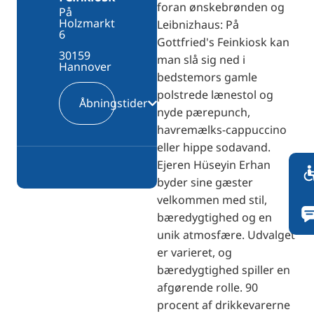
foran ønskebrønden og
På
Holzmarkt
Leibnizhaus: På
6
Gottfried's Feinkiosk kan
30159
man slå sig ned i
Hannover
bedstemors gamle
polstrede lænestol og
Åbningstider
nyde pærepunch,
havremælks-cappuccino
eller hippe sodavand.
Ejeren Hüseyin Erhan
byder sine gæster
velkommen med stil,
bæredygtighed og en
unik atmosfære. Udvalget
er varieret, og
bæredygtighed spiller en
afgørende rolle. 90
procent af drikkevarerne