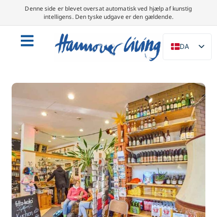
Denne side er blevet oversat automatisk ved hjælp af kunstig
intelligens. Den tyske udgave er den gældende.
DA
DE
EN
NL
PL
ES
IT
SV
FR
PT
TR