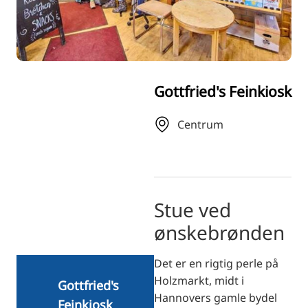
RU
FI
ZH
KO
Gottfried's Feinkiosk
JA
UK
Centrum
BG
Stue ved
ønskebrønden
Det er en rigtig perle på
Holzmarkt, midt i
Gottfried's
Hannovers gamle bydel
Feinkiosk