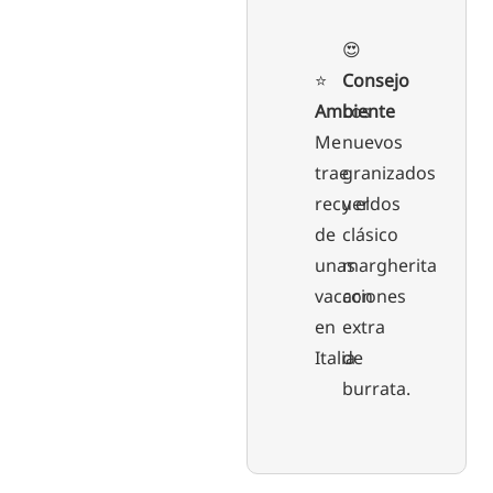
😍
⭐️
Consejo
Ambiente
Los
Me
nuevos
trae
granizados
recuerdos
y el
de
clásico
unas
margherita
vacaciones
con
en
extra
Italia
de
burrata.