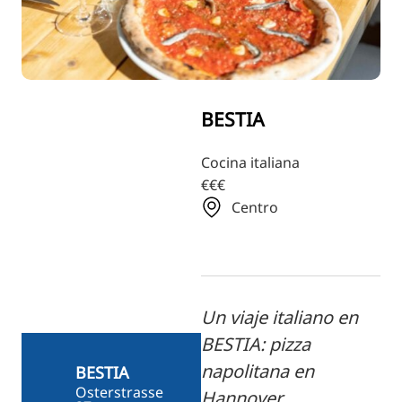
RU
FI
ZH
KO
BESTIA
JA
UK
Cocina italiana
€€€
BG
Centro
Un viaje italiano en
BESTIA: pizza
napolitana en
BESTIA
Osterstrasse
Hannover