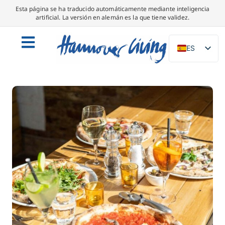
Esta página se ha traducido automáticamente mediante inteligencia
artificial. La versión en alemán es la que tiene validez.
ES
DE
EN
NL
PL
IT
DA
SV
FR
PT
TR