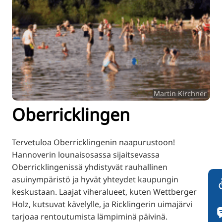
TR
RU
ZH
KO
JA
UK
Martin Kirchner
BG
Oberricklingen
Tervetuloa Oberricklingenin naapurustoon!
Hannoverin lounaisosassa sijaitsevassa
Oberricklingenissä yhdistyvät rauhallinen
asuinympäristö ja hyvät yhteydet kaupungin
keskustaan. Laajat viheralueet, kuten Wettberger
Holz, kutsuvat kävelylle, ja Ricklingerin uimajärvi
tarjoaa rentoutumista lämpiminä päivinä.