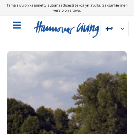
Tämä sivu on käännetty automaattisesti tekoälyn avulla. Saksankielinen
versio on sitova.
FI
DE
EN
NL
PL
ES
IT
DA
SV
FR
PT