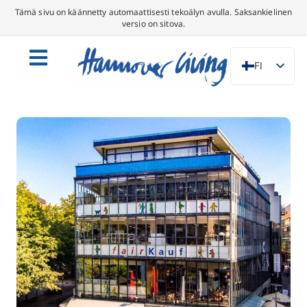
Tämä sivu on käännetty automaattisesti tekoälyn avulla. Saksankielinen
versio on sitova.
FI
DE
EN
NL
PL
ES
IT
DA
SV
FR
PT