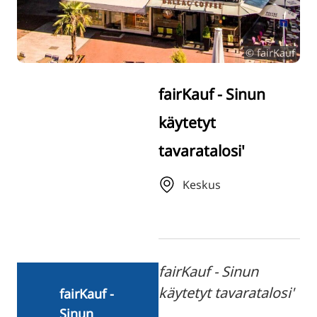
TR
RU
© fairKauf
ZH
KO
fairKauf - Sinun
JA
käytetyt
UK
tavaratalosi'
BG
Keskus
fairKauf - Sinun
käytetyt tavaratalosi'
fairKauf -
Sinun