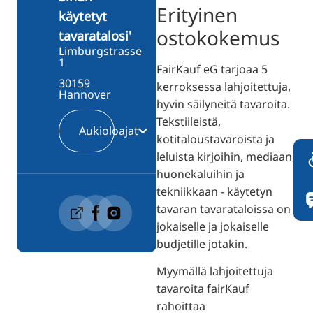
Erityinen
käytetyt
ostokokemus
tavaratalosi'
Limburgstrasse
1
FairKauf eG tarjoaa 5
30159
kerroksessa lahjoitettuja,
Hannover
hyvin säilyneitä tavaroita.
Tekstiileistä,
Aukioloajat
kotitaloustavaroista ja
leluista kirjoihin, mediaan,
huonekaluihin ja
tekniikkaan - käytetyn
tavaran tavarataloissa on
jokaiselle ja jokaiselle
budjetille jotakin.
Myymällä lahjoitettuja
tavaroita fairKauf
rahoittaa