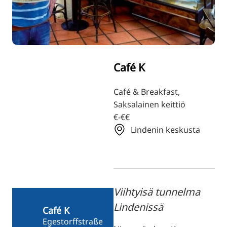
TR
RU
ZH
KO
Café K
JA
UK
Café & Breakfast,
Saksalainen keittiö
BG
€-€€
Lindenin keskusta
Viihtyisä tunnelma
Lindenissä
Café K
Egestorffstraße