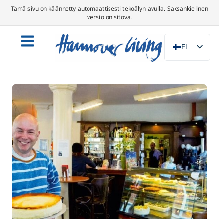
Tämä sivu on käännetty automaattisesti tekoälyn avulla. Saksankielinen
versio on sitova.
FI
DE
EN
NL
PL
ES
IT
DA
SV
FR
PT