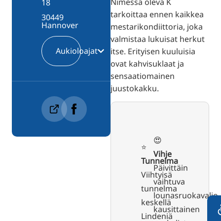
Nimessä oleva K
18
tarkoittaa ennen kaikkea
30449
Hannover
mestarikondiittoria, joka
valmistaa lukuisat herkut
Aukioloajat
itse. Erityisen kuuluisia
ovat kahvisuklaat ja
sensaatiomainen
juustokakku.
😍
⭐️
Vihje
Tunnelma
Päivittäin
Viihtyisä
vaihtuva
tunnelma
lounasruokavalio,
keskellä
kausittainen
Lindeniä