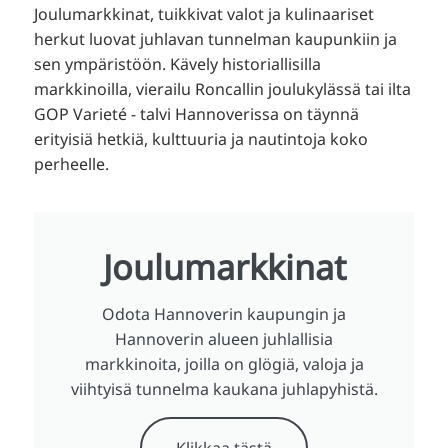
TR
Joulumarkkinat, tuikkivat valot ja kulinaariset
herkut luovat juhlavan tunnelman kaupunkiin ja
RU
sen ympäristöön. Kävely historiallisilla
ZH
markkinoilla, vierailu Roncallin joulukylässä tai ilta
KO
GOP Varieté - talvi Hannoverissa on täynnä
erityisiä hetkiä, kulttuuria ja nautintoja koko
JA
perheelle.
UK
BG
Joulumarkkinat
Odota Hannoverin kaupungin ja
Hannoverin alueen juhlallisia
markkinoita, joilla on glögiä, valoja ja
viihtyisä tunnelma kaukana juhlapyhistä.
Klikkaa tästä