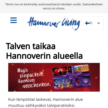
Tämä sivu on käännetty automaattisesti tekoälyn avulla. Saksankielinen
versio on sitova.
FI
DE
EN
Talven taikaa
NL
Hannoverin alueella
PL
ES
IT
DA
SV
FR
Kun lämpötilat laskevat, Hannoverin alue
PT
muuttuu säihkyväksi talviparatiisiksi.