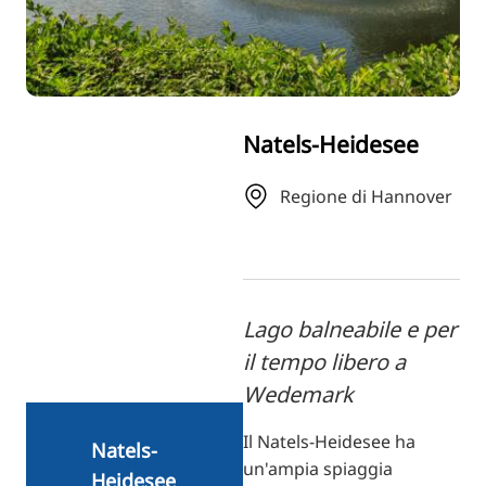
RU
FI
ZH
KO
Natels-Heidesee
JA
UK
Regione di Hannover
BG
Lago balneabile e per
il tempo libero a
Wedemark
Il Natels-Heidesee ha
Natels-
un'ampia spiaggia
Heidesee