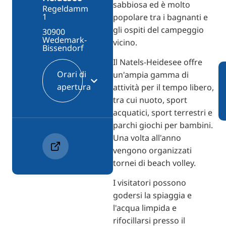
sabbiosa ed è molto
Regeldamm
1
popolare tra i bagnanti e
gli ospiti del campeggio
30900
Wedemark-
vicino.
Bissendorf
Il Natels-Heidesee offre
Orari di
un'ampia gamma di
apertura
attività per il tempo libero,
tra cui nuoto, sport
acquatici, sport terrestri e
parchi giochi per bambini.
Una volta all'anno
vengono organizzati
tornei di beach volley.
I visitatori possono
godersi la spiaggia e
l'acqua limpida e
rifocillarsi presso il