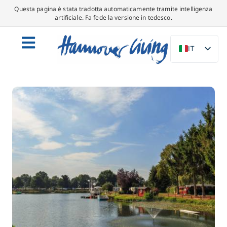
Questa pagina è stata tradotta automaticamente tramite intelligenza
artificiale. Fa fede la versione in tedesco.
IT
DE
EN
NL
PL
ES
DA
SV
FR
PT
TR