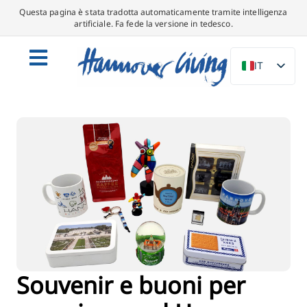
Questa pagina è stata tradotta automaticamente tramite intelligenza
artificiale. Fa fede la versione in tedesco.
IT
DE
EN
NL
PL
ES
DA
SV
FR
PT
Souvenir e buoni per
TR