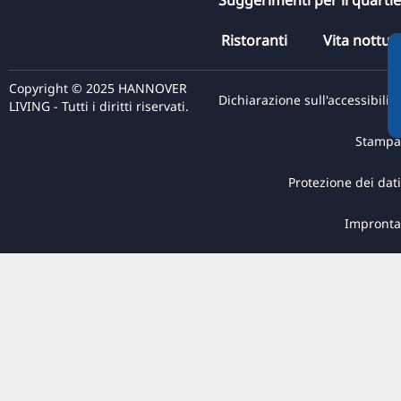
RU
Ristoranti
Vita nottur
FI
ZH
Copyright © 2025 HANNOVER
KO
Dichiarazione sull'accessibilità
LIVING - Tutti i diritti riservati.
JA
Stampa
UK
Protezione dei dati
BG
Impronta