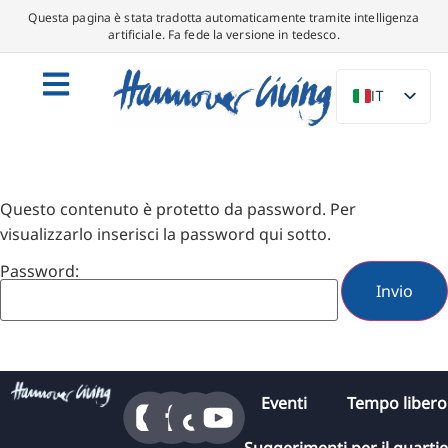
Questa pagina è stata tradotta automaticamente tramite intelligenza
artificiale. Fa fede la versione in tedesco.
IT
DE
EN
NL
Questo contenuto è protetto da password. Per
PL
visualizzarlo inserisci la password qui sotto.
ES
Password:
DA
SV
FR
PT
Eventi
Tempo libero
TR
Suggerimenti per il quarti