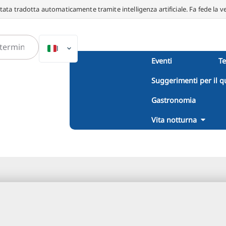
ata tradotta automaticamente tramite intelligenza artificiale. Fa fede la v
IT
Eventi
T
DE
Suggerimenti per il q
EN
NL
Gastronomia
PL
Vita notturna
ES
DA
SV
FR
PT
TR