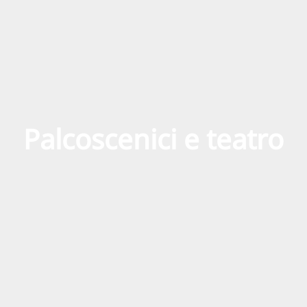
RU
FI
ZH
KO
JA
UK
Palcoscenici e teatro
BG