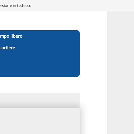
ersione in tedesco.
empo libero
uartiere