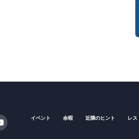
イベント
余暇
近隣のヒント
レス