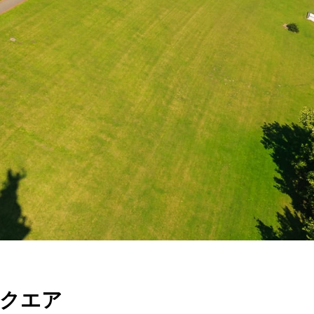
TR
RU
FI
ZH
KO
UK
BG
スクエア