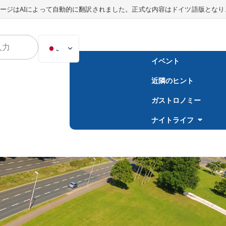
ージはAIによって自動的に翻訳されました。正式な内容はドイツ語版となり
JA
イベント
DE
近隣のヒント
EN
NL
ガストロノミー
PL
ナイトライフ
ES
IT
DA
SV
FR
PT