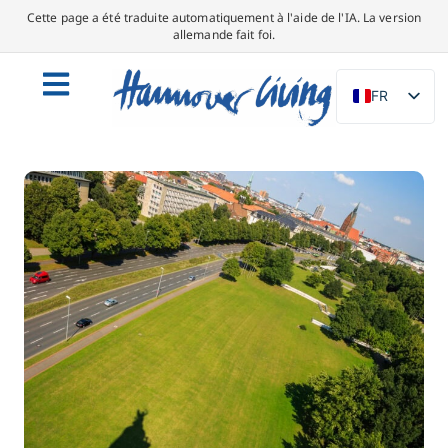
Cette page a été traduite automatiquement à l'aide de l'IA. La version
allemande fait foi.
FR
DE
EN
NL
PL
ES
IT
DA
SV
PT
TR