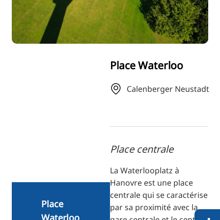
RU
FI
ZH
KO
Place Waterloo
JA
UK
Calenberger Neustadt
BG
Place centrale
La Waterlooplatz à
Hanovre est une place
centrale qui se caractérise
Place
par sa proximité avec la
Waterloo
gare centrale et le centre-