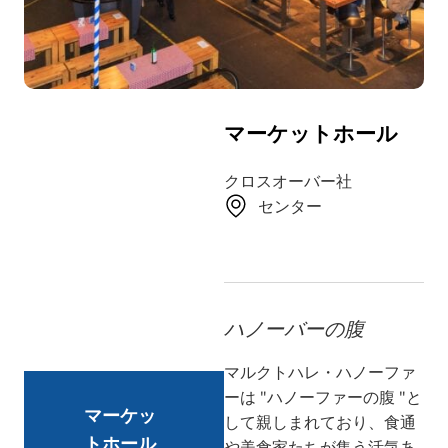
TR
RU
FI
ZH
マーケットホール
KO
UK
クロスオーバー社
センター
BG
ハノーバーの腹
マルクトハレ・ハノーファ
ーは "ハノーファーの腹 "と
マーケッ
して親しまれており、食通
トホール
や美食家たちが集う活気あ