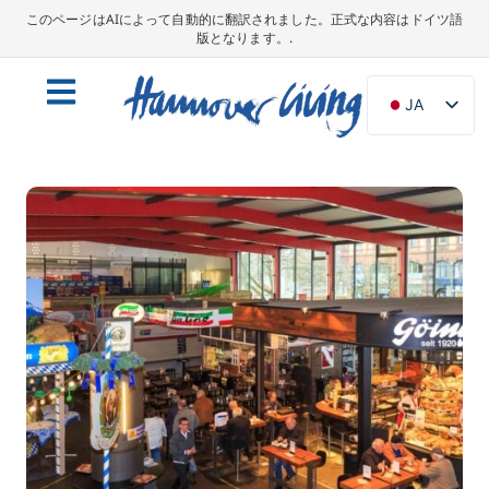
このページはAIによって自動的に翻訳されました。正式な内容はドイツ語
版となります。.
JA
DE
EN
NL
PL
ES
IT
DA
SV
FR
PT