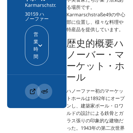
Karmarschstr.
る場所です。
30159 ハ
Karmarschstraße49の中心
ノーファー
部に位置し、様々な料理や
特産品を提供しています。
営
歴史的概要ハ
業
時
ノーバー・マ
間
ーケット・ホ
ール
ハノーファー初のマーケッ
トホールは1892年にオープ
ンし、建築家ポール・ロワ
ルドの設計による鉄骨とガ
ラス張りの印象的な建物だ
った。1943年の第二次世界