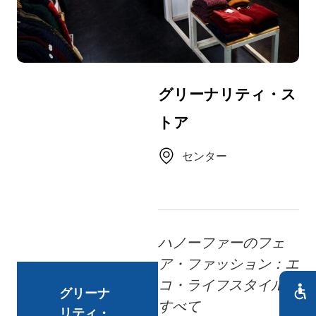
TR
RU
FI
ZH
グリーナリティ・ス
KO
トア
UK
BG
センター
ハノーファーのフェ
ア・ファッション：エ
コ・ライフスタイルの
グリーナ
すべて
リティ・