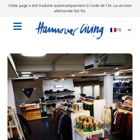
Cette page a été traduite automatiquement à l'aide de l'IA. La version
allemande fait foi.
FR
DE
EN
NL
PL
ES
IT
DA
SV
PT
TR