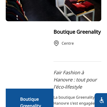
RU
FI
ZH
KO
Boutique Greenality
JA
UK
Centre
BG
Fair Fashion à
Hanovre : tout pour
l'éco-lifestyle
La boutique Greenality de
Boutique
Hanovre s'est engagée
Greenality