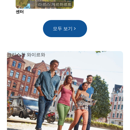
라르스 게르하르트
센터
린
모두 보기
크리스찬 와이르와