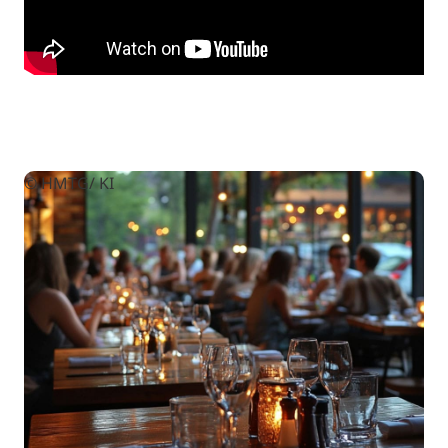
© HMTG/ KI