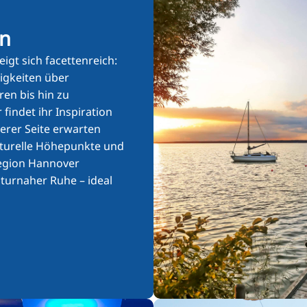
Bühne
en
igt sich facettenreich:
igkeiten über
en bis hin zu
 findet ihr Inspiration
erer Seite erwarten
lturelle Höhepunkte und
 Region Hannover
aturnaher Ruhe – ideal