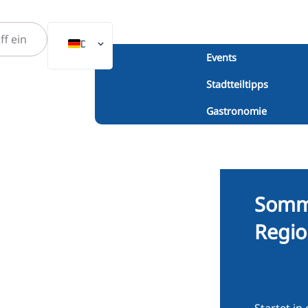
DE
Events
EN
Stadtteiltipps
NL
Gastronomie
PL
ES
IT
DA
Somme
SV
Regi
FR
PT
TR
RU
Startet in