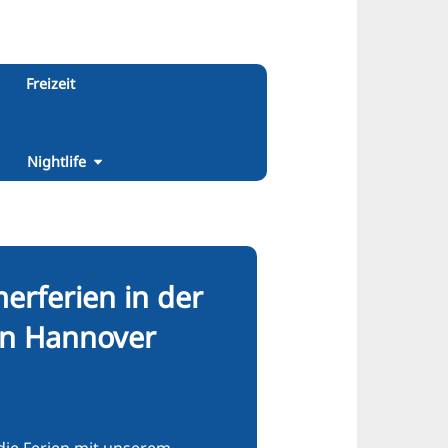
Freizeit
Nightlife
rferien in der
on Hannover
 die Ferien mit unserem