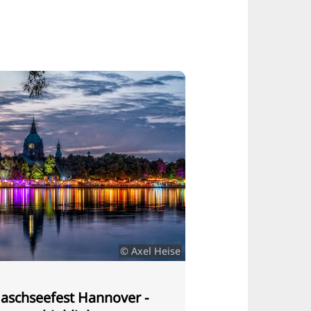
© Axel Heise
aschseefest Hannover -