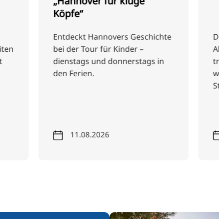
„Hannover für kluge
Köpfe“
Entdeckt Hannovers Geschichte
De
ten
bei der Tour für Kinder –
Al
dienstags und donnerstags in
tr
den Ferien.
we
St
11.08.2026