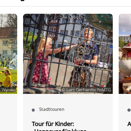
 Wyrwa
© Lars Gerhardts /HMTG
Stadttouren
Tour für Kinder:
Al