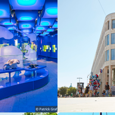
alerien
S
© Patrick Graf