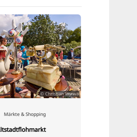
© Christian Wyrwa
Märkte & Shopping
Stadttouren
tstadtflohmarkt
Stadtteilführu