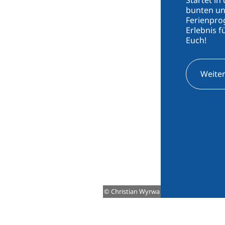
bunten un
FI
Ferienpro
ZH
Erlebnis f
Euch!
KO
JA
Weiter
UK
BG
© Christian Wyrwa