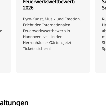
Feuerwerkswettbewerb
S
2026
S
Pyro-Kunst, Musik und Emotion.
R
Erlebt den Internationalen
Ha
ie
Feuerwerkswettbewerb in
a
Hannover live – in den
mi
Herrenhäuser Gärten. Jetzt
Sh
Tickets sichern!
Sp
altungen