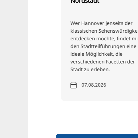
Nordstadt
 Hannover in der
Wer Hannover jenseits der
ohen Ufer ist ein
klassischen Sehenswürdigkei
r Trödelmarkt und
entdecken möchte, findet mit
nnovers
den Stadtteilführungen eine
 bekannt.
ideale Möglichkeit, die
verschiedenen Facetten der
Stadt zu erleben.
26
07.08.2026