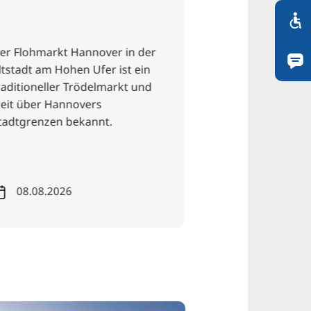
Nordstadt
r Flohmarkt Hannover in der
Wer Hannover jens
tstadt am Hohen Ufer ist ein
klassischen Sehen
aditioneller Trödelmarkt und
entdecken möchte,
it über Hannovers
den Stadtteilführ
adtgrenzen bekannt.
ideale Möglichkeit,
verschiedenen Fac
Stadt zu erleben.
08.08.2026
07.08.2026