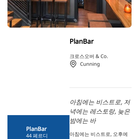
TR
RU
FI
ZH
PlanBar
JA
UK
크로스오버 & Co.
Cunning
BG
아침에는 비스트로, 저
녁에는 레스토랑, 늦은
밤에는 바
PlanBar
아침에는 비스트로, 오후에
44 페르디