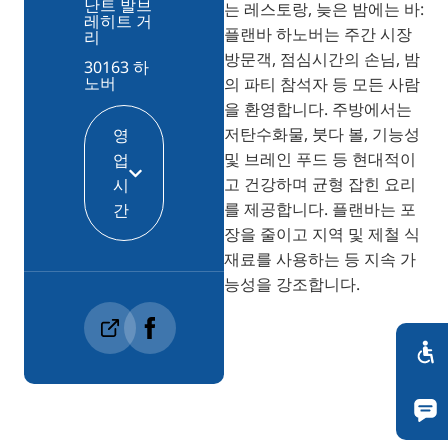
난트 발브
는 레스토랑, 늦은 밤에는 바:
레히트 거
플랜바 하노버는 주간 시장
리
방문객, 점심시간의 손님, 밤
30163 하
노버
의 파티 참석자 등 모든 사람
을 환영합니다. 주방에서는
저탄수화물, 붓다 볼, 기능성
영
및 브레인 푸드 등 현대적이
업
고 건강하며 균형 잡힌 요리
시
를 제공합니다. 플랜바는 포
간
장을 줄이고 지역 및 제철 식
재료를 사용하는 등 지속 가
능성을 강조합니다.