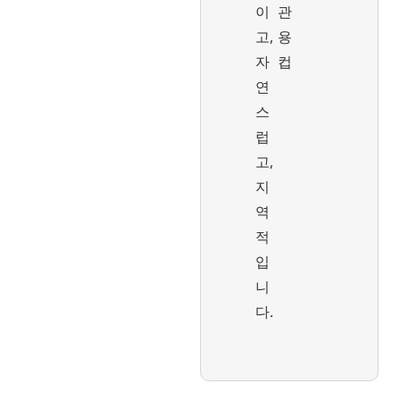
이
관
고,
용
자
컵
연
스
럽
고,
지
역
적
입
니
다.