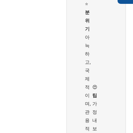
⭐️
분
위
기
아
늑
하
고,
국
제
적
😍
이
팁
며,
가
관
정
용
내
적
보