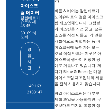
커
아이스크
비른 & 비어는 칼렌베르거
림 메이커
노이슈타트의 젊은 아이스크
칼렌베르거
슈트라세
림 제조업체입니다. 크럼블
43-45
과 비스킷을 직접 굽고, 모든
30169 하
소스를 직접 만들고, 각 맛을
노버
개별적으로 배합하는 등 아
이스크림에 들어가는 모든
영
것을 직접 만드는 이곳은 아
업
이스크림 생산이 진정한 공
시
예로 거듭나고 있습니다. 게
간
다가 Birne & Beere는 대형
아이스크림 제조업체의 제품
을 전혀 사용하지 않습니다.
+49 163
2103147
과일 아이스크림은 대부분
제철 과일을 사용하지만, 무
엇보다도 현지의 훌륭한 생