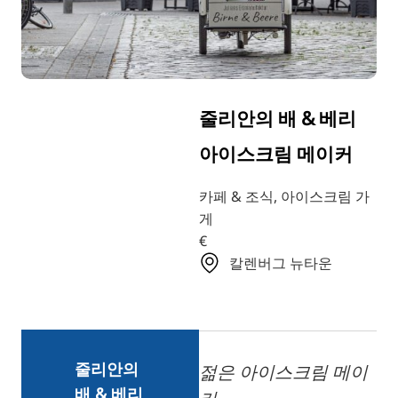
TR
RU
FI
ZH
줄리안의 배 & 베리
JA
아이스크림 메이커
UK
BG
카페 & 조식, 아이스크림 가
게
€
칼렌버그 뉴타운
줄리안의
젊은 아이스크림 메이
배 & 베리