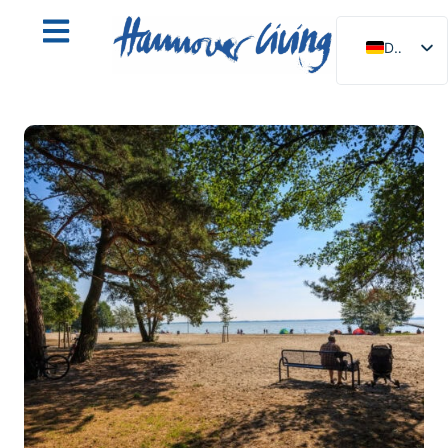
DE
EN
NL
PL
ES
IT
DA
SV
FR
PT
TR
RU