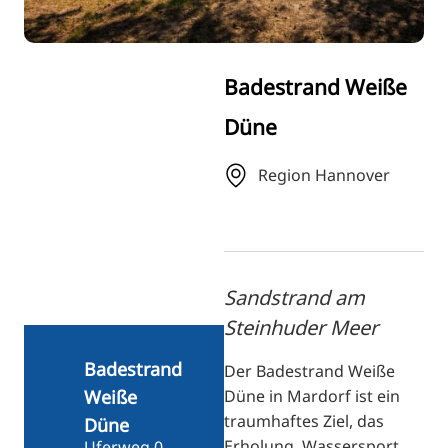
FI
ZH
KO
Badestrand Weiße
JA
Düne
UK
BG
Region Hannover
Sandstrand am
Steinhuder Meer
Badestrand
Der Badestrand Weiße
Düne in Mardorf ist ein
Weiße
traumhaftes Ziel, das
Düne
Erholung, Wassersport
Uferweg 0