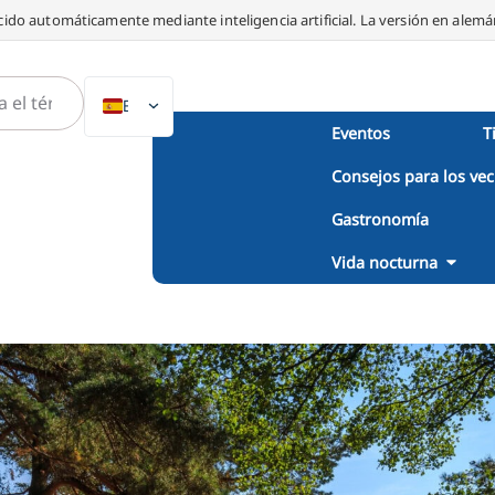
ido automáticamente mediante inteligencia artificial. La versión en alemán
ES
Eventos
T
DE
Consejos para los vec
EN
NL
Gastronomía
PL
Vida nocturna
IT
DA
SV
FR
PT
TR