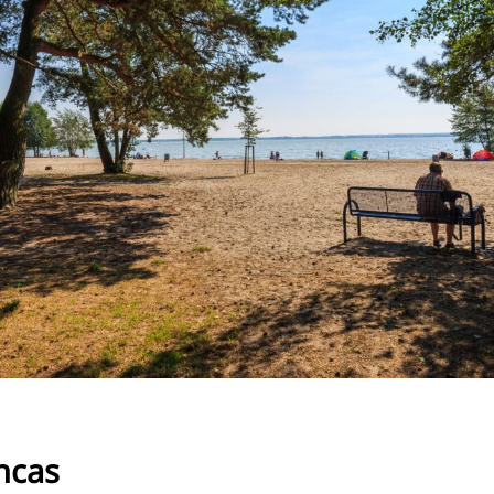
RU
FI
ZH
KO
JA
UK
BG
ncas