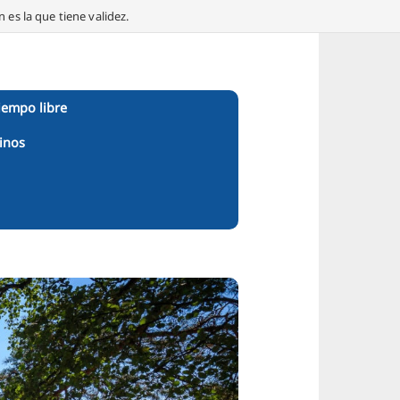
 es la que tiene validez.
iempo libre
inos