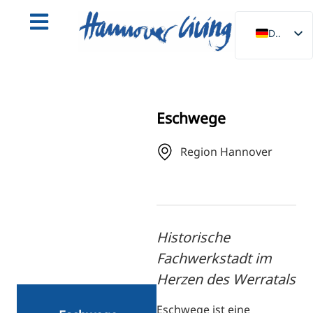
DE
EN
NL
PL
Eschwege
ES
Region Hannover
IT
DA
SV
FR
Historische
PT
Fachwerkstadt im
TR
Herzen des Werratals
RU
Eschwege ist eine