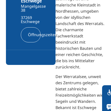
Eschwege
FI
malerische Kleinstadt in
Mangelgasse
ZH
38
Nordhessen, umgeben
von der idyllischen
KO
37269
Eschwege
Landschaft des Werratals.
JA
Die charmante
UK
Öffnungszeiten
Fachwerkstadt
BG
beeindruckt mit
historischen Bauten und
einer reichen Geschichte,
die bis ins Mittelalter
zurückreicht.
Der Werratalsee, unweit
des Zentrums gelegen,
bietet zahlreiche
Freizeitmöglichkeiten wie
Segeln und Wandern.
Bekannt ist Eschwege