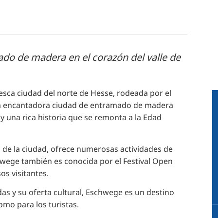
RU
FI
ZH
KO
do de madera en el corazón del valle de
JA
UK
sca ciudad del norte de Hesse, rodeada por el
BG
a. La encantadora ciudad de entramado de madera
 y una rica historia que se remonta a la Edad
ro de la ciudad, ofrece numerosas actividades de
hwege también es conocida por el Festival Open
os visitantes.
as y su oferta cultural, Eschwege es un destino
omo para los turistas.