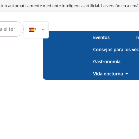
ido automáticamente mediante inteligencia artificial. La versión en alemán
ES
Eventos
T
DE
Consejos para los vec
EN
NL
Gastronomía
PL
Vida nocturna
IT
DA
SV
FR
PT
TR