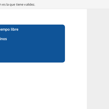
 es la que tiene validez.
iempo libre
inos