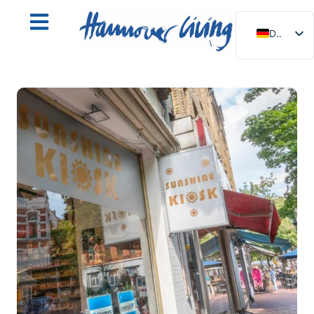
DE
EN
NL
PL
ES
IT
DA
SV
FR
PT
TR
RU