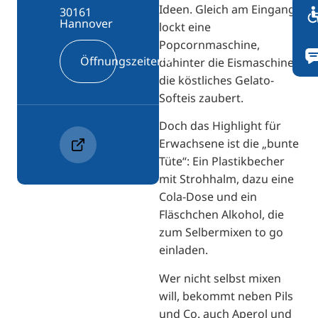
Ideen. Gleich am Eingang
30161
Hannover
lockt eine
Popcornmaschine,
Öffnungszeiten
dahinter die Eismaschine,
die köstliches Gelato-
Softeis zaubert.
Doch das Highlight für
Erwachsene ist die „bunte
Tüte“: Ein Plastikbecher
mit Strohhalm, dazu eine
Cola-Dose und ein
Fläschchen Alkohol, die
zum Selbermixen to go
einladen.
Wer nicht selbst mixen
will, bekommt neben Pils
und Co. auch Aperol und