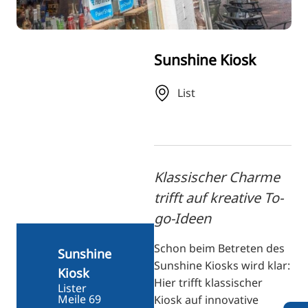
FI
ZH
KO
Sunshine Kiosk
JA
List
UK
BG
Klassischer Charme
trifft auf kreative To-
go-Ideen
Schon beim Betreten des
Sunshine
Sunshine Kiosks wird klar:
Kiosk
Hier trifft klassischer
Lister
Meile 69
Kiosk auf innovative