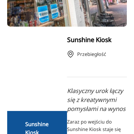
RU
FI
ZH
KO
Sunshine Kiosk
JA
UK
Przebiegłość
BG
Klasyczny urok łączy
się z kreatywnymi
pomysłami na wynos
Zaraz po wejściu do
Sunshine
Sunshine Kiosk staje się
Kiosk