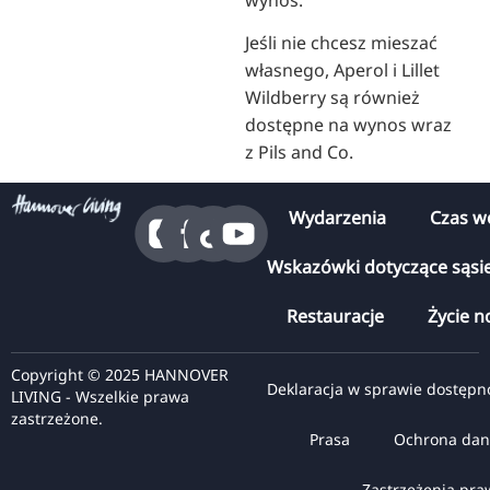
Jeśli nie chcesz mieszać
własnego, Aperol i Lillet
Wildberry są również
dostępne na wynos wraz
z Pils and Co.
Wydarzenia
Czas w
Wskazówki dotyczące sąsi
Restauracje
Życie n
Copyright © 2025 HANNOVER
Deklaracja w sprawie dostępn
LIVING - Wszelkie prawa
zastrzeżone.
Prasa
Ochrona dan
Zastrzeżenia pr