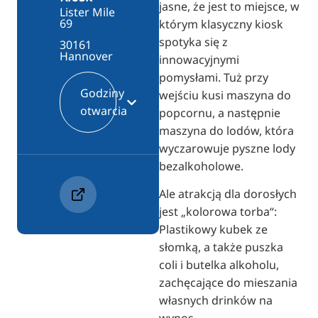
jasne, że jest to miejsce, w
Lister Mile
69
którym klasyczny kiosk
spotyka się z
30161
Hannover
innowacyjnymi
pomysłami. Tuż przy
Godziny
wejściu kusi maszyna do
otwarcia
popcornu, a następnie
maszyna do lodów, która
wyczarowuje pyszne lody
bezalkoholowe.
Ale atrakcją dla dorosłych
jest „kolorowa torba“:
Plastikowy kubek ze
słomką, a także puszka
coli i butelka alkoholu,
zachęcające do mieszania
własnych drinków na
wynos.