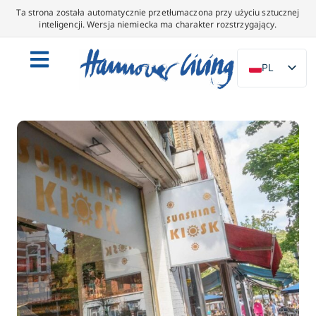
Ta strona została automatycznie przetłumaczona przy użyciu sztucznej
inteligencji. Wersja niemiecka ma charakter rozstrzygający.
PL
DE
EN
NL
ES
IT
DA
SV
FR
PT
TR